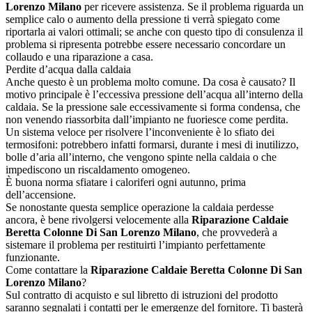
Lorenzo Milano
per ricevere assistenza. Se il problema riguarda un
semplice calo o aumento della pressione ti verrà spiegato come
riportarla ai valori ottimali; se anche con questo tipo di consulenza il
problema si ripresenta potrebbe essere necessario concordare un
collaudo e una riparazione a casa.
Perdite d’acqua dalla caldaia
Anche questo è un problema molto comune. Da cosa è causato? Il
motivo principale è l’eccessiva pressione dell’acqua all’interno della
caldaia. Se la pressione sale eccessivamente si forma condensa, che
non venendo riassorbita dall’impianto ne fuoriesce come perdita.
Un sistema veloce per risolvere l’inconveniente è lo sfiato dei
termosifoni: potrebbero infatti formarsi, durante i mesi di inutilizzo,
bolle d’aria all’interno, che vengono spinte nella caldaia o che
impediscono un riscaldamento omogeneo.
È buona norma sfiatare i caloriferi ogni autunno, prima
dell’accensione.
Se nonostante questa semplice operazione la caldaia perdesse
ancora, è bene rivolgersi velocemente alla
Riparazione Caldaie
Beretta Colonne Di San Lorenzo Milano
, che provvederà a
sistemare il problema per restituirti l’impianto perfettamente
funzionante.
Come contattare la
Riparazione Caldaie Beretta Colonne Di San
Lorenzo Milano
?
Sul contratto di acquisto e sul libretto di istruzioni del prodotto
saranno segnalati i contatti per le emergenze del fornitore. Ti basterà