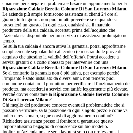
chiamare per spiegare il problema e fissare un appuntamento per la
Riparazione Caldaie Beretta Colonne Di San Lorenzo Milano
.
Le aziende più ampie forniscono assistenza ai clienti 24 ore al
giorno, tutti i giorni: non puoi infatti prevedere se e quando si
presenterà un guasto. In ogni caso, qualsiasi sia il marchio
produttore della tua caldaia, accertati prima dell’acquisto che
l’azienda sia disponibile per un servizio di assistenza prolungato nel
tempo.
Se sulla tua caldaia è ancora attiva la garanzia, potrai approfittarne
semplicemente segnalandolo al tecnico (e mostrando le prove di
acquisto che attestino la validità dell’offerta). Potrai accedere a
servizi gratuiti o a costo ribassato per intervenire con una
Riparazione Caldaie Beretta Colonne Di San Lorenzo Milano
.
Se al contrario la garanzia non è più attiva, per esempio perché
l’impianto è stato installato da diversi anni, non temere: puoi
comunque contattare il produttore per verificare il funzionamento del
prodotto, ma accederai a servizi con tariffe leggermente più elevate.
Perché dovrei contattare la
Riparazione Caldaie Beretta Colonne
Di San Lorenzo Milano
?
Chi meglio del produttore conosce eventuali problematiche che si
possono verificare, sa la posizione di ogni singolo pezzo e come va
pulito e revisionato, segue corsi di aggiornamento continui?
Richiedere assistenza presso il fornitore ti garantisce questo
importantissimo bagaglio di conoscenze sul tuo modello.
Inoltre, un’azienda nota e seria lavorerà solo con professionisti