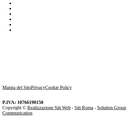
Preventivo sostituzione caldaia
RIPARAZIONE CALDAIE BERETTA
Scalda acqua elettrico
Impianto a metano
Installazione Caldaie Nuove
Scegliere Beretta
Mappa del Sito
Privacy
Cookie Policy
P.IVA: 10766190150
Copyright ©
Realizzazione Siti Web
-
Siti Roma
-
Solution Group
Communication