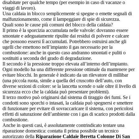
disabitate per qualche tempo (per esempio in caso di vacanze o
viaggi di lavoro).
Una caldaia in blocco semplicemente si spegne o emette segnali di
malfunzionamento, come il lampeggiare di spie di sicurezza.
Quali sono le cause più comuni del blocco della caldaia?
Il primo è la sporcizia accumulata nelle valvole: dovranno essere
smontate e adeguatamente ripulite dai residui di polvere e calcare
che possono essersi lì accumulati. Potrebbero ostruirsi anche gli
ugelli che emettono nell’impianto il gas necessario per la
combustione: anche in questo caso andranno smontati e puliti o
sostituiti a seconda del grado di degradazione.
Il secondo è la pressione troppo elevata all’interno dell’impianto.
Ogni modello ha una differente pressione ottimale da mantenere per
evitare blocchi. In generale è indicato da un rilevatore di millibar
(una piccola ruota, simile a quella del cruscotto dell’auto, con
diverse sezioni di colore: se la lancetta scende o sale oltre il livello di
sicurezza ecco che la caldaia può presentare problemi).
Il terzo motivo può originarsi dal sistema di tiraggio dei fumi. Se i
condotti sono sporchi o intasati, la caldaia può spegnersi e smettere
di funzionare per evitare di sovraccaricare il sistema, con pericolosi
effetti di saturazione dell’ambiente con i gas di scarico prodotti dalla
combustione.
Anche in questi casi, è assolutamente contrindicato tentare una
riparazione domestica: contatta il prima possibile un tecnico
autorizzato della
Riparazione Caldaie Beretta Colonne Di San