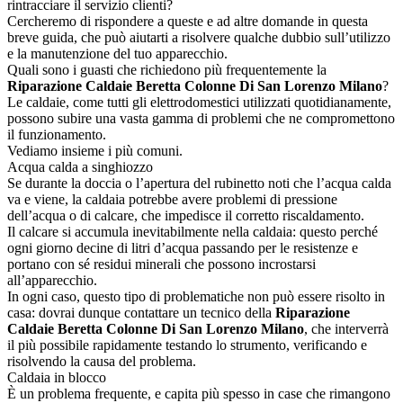
rintracciare il servizio clienti?
Cercheremo di rispondere a queste e ad altre domande in questa
breve guida, che può aiutarti a risolvere qualche dubbio sull’utilizzo
e la manutenzione del tuo apparecchio.
Quali sono i guasti che richiedono più frequentemente la
Riparazione Caldaie Beretta Colonne Di San Lorenzo Milano
?
Le caldaie, come tutti gli elettrodomestici utilizzati quotidianamente,
possono subire una vasta gamma di problemi che ne compromettono
il funzionamento.
Vediamo insieme i più comuni.
Acqua calda a singhiozzo
Se durante la doccia o l’apertura del rubinetto noti che l’acqua calda
va e viene, la caldaia potrebbe avere problemi di pressione
dell’acqua o di calcare, che impedisce il corretto riscaldamento.
Il calcare si accumula inevitabilmente nella caldaia: questo perché
ogni giorno decine di litri d’acqua passando per le resistenze e
portano con sé residui minerali che possono incrostarsi
all’apparecchio.
In ogni caso, questo tipo di problematiche non può essere risolto in
casa: dovrai dunque contattare un tecnico della
Riparazione
Caldaie Beretta Colonne Di San Lorenzo Milano
, che interverrà
il più possibile rapidamente testando lo strumento, verificando e
risolvendo la causa del problema.
Caldaia in blocco
È un problema frequente, e capita più spesso in case che rimangono