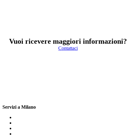
Vuoi ricevere maggiori informazioni?
Contattaci
Servizi a Milano
Scaldabagno Elettrico Beretta Milano
Assistenza Caldaie Beretta Milano
Sostituzione Caldaie Beretta Milano
Riparazione Caldaie Beretta Milano