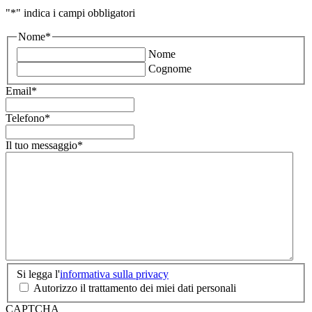
"
*
" indica i campi obbligatori
Nome
*
Nome
Cognome
Email
*
Telefono
*
Il tuo messaggio
*
Si
Si legga l'
informativa sulla privacy
legga
Autorizzo il trattamento dei miei dati personali
l'informativa
CAPTCHA
sulla