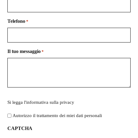
Telefono
*
Il tuo messaggio
*
Si
Si legga l'
informativa sulla privacy
legga
l'informativa
Autorizzo il trattamento dei miei dati personali
sulla
CAPTCHA
privacy
*