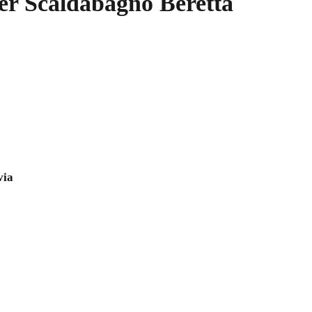
per
Scaldabagno Beretta
via