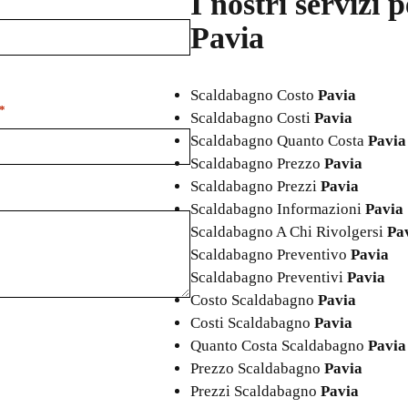
I nostri servizi 
Pavia
Scaldabagno Costo
Pavia
*
Scaldabagno Costi
Pavia
Scaldabagno Quanto Costa
Pavia
Scaldabagno Prezzo
Pavia
Scaldabagno Prezzi
Pavia
Scaldabagno Informazioni
Pavia
Scaldabagno A Chi Rivolgersi
Pa
Scaldabagno Preventivo
Pavia
Scaldabagno Preventivi
Pavia
Costo Scaldabagno
Pavia
Costi Scaldabagno
Pavia
Quanto Costa Scaldabagno
Pavia
Prezzo Scaldabagno
Pavia
Prezzi Scaldabagno
Pavia