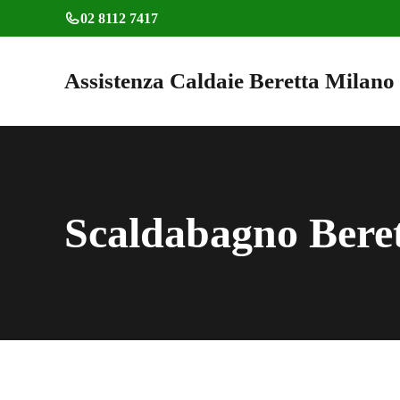
Vai
02 8112 7417
al
contenuto
Assistenza Caldaie Beretta Milano
Scaldabagno Beret