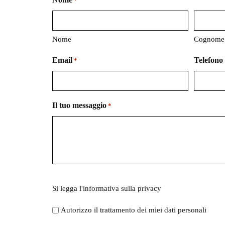
*
Nome
Cognome
Email
Telefono
*
Il tuo messaggio
*
Si
Si legga l'
informativa sulla privacy
legga
l'informativa
Autorizzo il trattamento dei miei dati personali
sulla