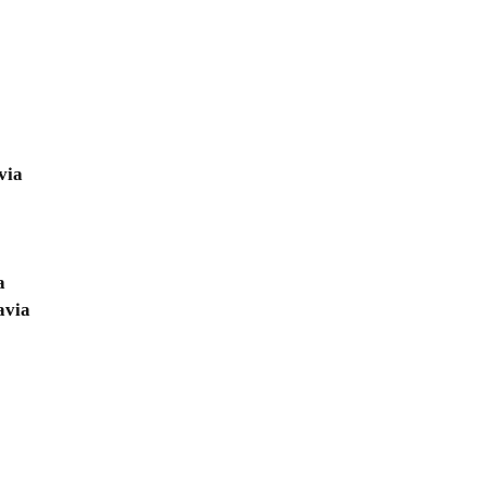
via
a
avia