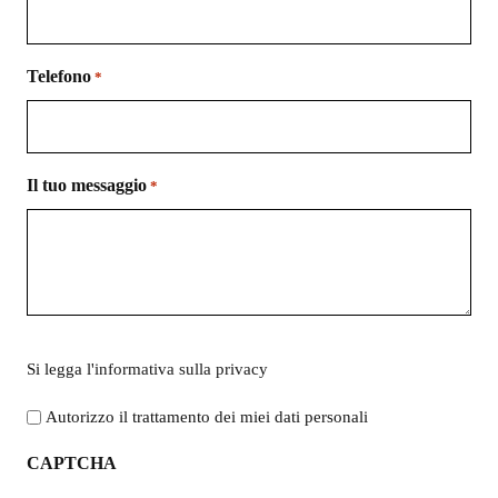
Telefono
*
Il tuo messaggio
*
Si
Si legga l'
informativa sulla privacy
legga
l'informativa
Autorizzo il trattamento dei miei dati personali
sulla
CAPTCHA
privacy
*