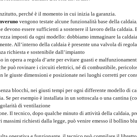
itutto, perché è il momento in cui inizia la garanzia.
Inveruno
vengono testate alcune funzionalità base della caldaia
ne devono essere sufficienti a sostenere il lavoro della caldaia. 
curezza imposti da ogni modello: dobbiamo immaginare la caldaia
mente. All’interno della caldaia è presente una valvola di regol
nza richiesta e sostenibile dall’impianto
so in opera a regola d’arte per evitare guasti e malfunzionament
he può rovinare i circuiti elettrici, né di combustibile, pericol
 le giuste dimensioni e posizionate nei luoghi corretti per conse
enza blocchi, nei giusti tempi per ogni differente modello di ca
daia. Se per esempio è installata in un sottoscala o una cantina 
golarità di ventilazione
ione. Il tecnico, dopo qualche minuto di attività della caldaia, 
ri massimi richiesti dalla legge, può venire emesso il bollino bl
isulta operativa e funzionante, il tecnico può compilare il libretto