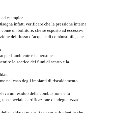
, ad esempio:
Bisogna infatti verificare che la pressione interna
 come un bollitore, che se esposto ad eccessivi
azione del flusso d’acqua e di combustibile, che
i
oso per l’ambiente e le persone
ntire lo scarico dei fumi di scarto e la
ldaia
(come nel caso degli impianti di riscaldamento
preleva un residuo della combustione e lo
u, una speciale certificazione di adeguatezza
 della caldaia (una sorta di carta di identità che