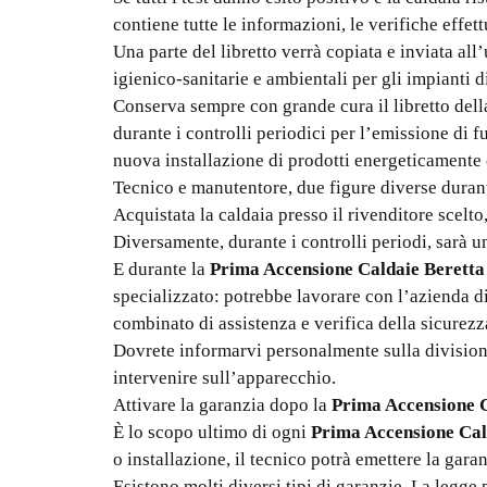
contiene tutte le informazioni, le verifiche effet
Una parte del libretto verrà copiata e inviata all
igienico-sanitarie e ambientali per gli impianti 
Conserva sempre con grande cura il libretto della
durante i controlli periodici per l’emissione di f
nuova installazione di prodotti energeticamente 
Tecnico e manutentore, due figure diverse duran
Acquistata la caldaia presso il rivenditore scelt
Diversamente, durante i controlli periodi, sarà u
E durante la
Prima Accensione Caldaie Beretta
specializzato: potrebbe lavorare con l’azienda d
combinato di assistenza e verifica della sicurezz
Dovrete informarvi personalmente sulla divisione 
intervenire sull’apparecchio.
Attivare la garanzia dopo la
Prima Accensione C
È lo scopo ultimo di ogni
Prima Accensione Cal
o installazione, il tecnico potrà emettere la gara
Esistono molti diversi tipi di garanzie. La legge