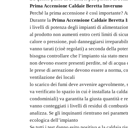
Prima Accensione Caldaie Beretta Inveruno
Perché la prima accensione è così importante? Anz
Durante la
Prima Accensione Caldaie Beretta 
i livelli di potenza degli impianti di alimentazio
al prodotto non aumenti entro certi limiti di si
calore o pressione, può danneggiarsi irreparabil
vanno tarati (cioè regolati) a seconda della pote
bisogna controllare che l’impianto sia stato mes
non devono essere presenti perdite, né di acqua c
le prese di aereazione devono essere a norma, con
ventilazione dei locali
lo scarico dei fumi deve avvenire agevolmente, s
va verificato lo spazio in cui è installata la cal
condominiali) va garantita la giusta quantità e re
vanno conteggiati i livelli di residui di combust
analizza. Se gli inquinanti rientrano nei paramet
ecologica dell’impianto
Se tutti i test danno esito positivo e la caldaia r