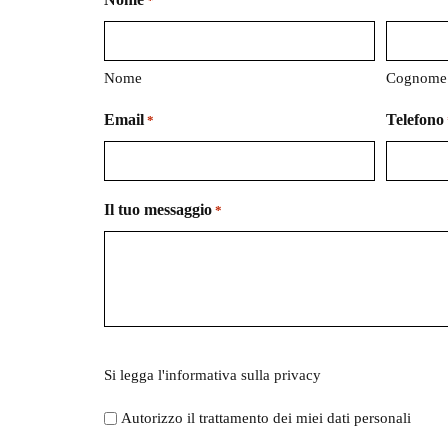
*
Nome
Cognome
Email
Telefono
*
Il tuo messaggio
*
Si
Si legga l'
informativa sulla privacy
legga
l'informativa
Autorizzo il trattamento dei miei dati personali
sulla