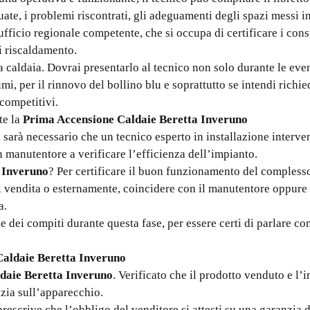
tuate, i problemi riscontrati, gli adeguamenti degli spazi messi i
’ufficio regionale competente, che si occupa di certificare i cons
di riscaldamento.
 caldaia. Dovrai presentarlo al tecnico non solo durante le even
umi, per il rinnovo del bollino blu e soprattutto se intendi rich
competitivi.
te la
Prima Accensione Caldaie Beretta Inveruno
o, sarà necessario che un tecnico esperto in installazione interv
n manutentore a verificare l’efficienza dell’impianto.
 Inveruno
? Per certificare il buon funzionamento del compless
i vendita o esternamente, coincidere con il manutentore oppure
a.
dei compiti durante questa fase, per essere certi di parlare con 
aldaie Beretta Inveruno
daie Beretta Inveruno
. Verificato che il prodotto venduto e l’
nzia sull’apparecchio.
 prescrive che l’obbligo del venditore si attesti su una garanzia