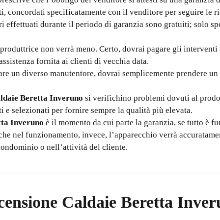
i, concordati specificatamente con il venditore per seguire le ric
ari effettuati durante il periodo di garanzia sono gratuiti; solo 
 produttrice non verrà meno. Certo, dovrai pagare gli interventi 
sistenza fornita ai clienti di vecchia data.
ttare un diverso manutentore, dovrai semplicemente prendere un
ldaie Beretta Inveruno
si verifichino problemi dovuti al prodot
 e selezionati per fornire sempre la qualità più elevata.
tta Inveruno
è il momento da cui parte la garanzia, se tutto è f
che nel funzionamento, invece, l’apparecchio verrà accuratament
condominio o nell’attività del cliente.
ensione Caldaie Beretta Inve