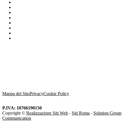
CERTIFICAZIONE CALDAIE BERETTA
Installazione e configurazione caldaia Beretta
Impianto a metano
SCALDABAGNO ELETTRICO BERETTA
Prima accensione caldaia Beretta
Caldaie
CALDAIE BERETTA
Prima Accensione
Mappa del Sito
Privacy
Cookie Policy
P.IVA: 10766190150
Copyright ©
Realizzazione Siti Web
-
Siti Roma
-
Solution Group
Communication