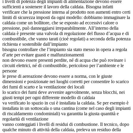
i livelli di potenza degli impianti di alimentazione devono essere
sufficienti a sostenere il lavoro della caldaia. Bisogna infatti
verificare che la pressione interna al prodotto non aumenti entro certi
limiti di sicurezza imposti da ogni modello: dobbiamo immaginare la
caldaia come un bollitore, che se esposto ad eccessivi calore o
pressione, può danneggiarsi irreparabilmente. All’interno della
caldaia è presente una valvola di regolazione del flusso d’acqua e di
combustibile, che vanno tarati (cioè regolati) a seconda della potenza
richiesta e sostenibile dall’impianto
bisogna controllare che l’impianto sia stato messo in opera a regola
d’arte per evitare guasti e malfunzionamenti
non devono essere presenti perdite, né di acqua che può rovinare i
circuiti elettrici, né di combustibile, pericoloso per l’ambiente e le
persone
le prese di aereazione devono essere a norma, con le giuste
dimensioni e posizionate nei luoghi corretti per consentire lo scarico
dei fumi di scarto e la ventilazione dei locali
lo scarico dei fumi deve avvenire agevolmente, senza blocchi, nei
giusti tempi per ogni differente modello di caldaia
va verificato lo spazio in cui è installata la caldaia. Se per esempio è
installata in un sottoscala o una cantina (come nel caso degli impianti
di riscaldamento condominiali) va garantita la giusta quantità e
regolarità di ventilazione
vanno conteggiati i livelli di residui di combustione. Il tecnico, dopo
qualche minuto di attività della caldaia, preleva un residuo della