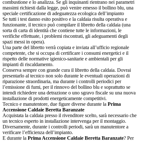
combustione e lo analizza. Se gli inquinanti rientrano nei parametri
massimi richiesti dalla legge, può venire emesso il bollino blu, una
speciale certificazione di adeguatezza ecologica dell’impianto
Se tutti i test danno esito positivo e la caldaia risulta operativa e
funzionante, il tecnico può compilare il libretto della caldaia (una
sorta di carta di identità che contiene tutte le informazioni, le
verifiche effettuate, i problemi riscontrati, gli adeguamenti degli
spazi messi in opera).
Una parte del libretto verrà copiata e inviata all’ufficio regionale
competente, che si occupa di certificare i consumi energetici e il
rispetto delle normative igienico-sanitarie e ambientali per gli
impianti di riscaldamento.
Conserva sempre con grande cura il libretto della caldaia. Dovrai
presentarlo al tecnico non solo durante le eventuali operazioni di
riparazione straordinaria, ma durante i controlli periodici per
l’emissione di fumi, per il rinnovo del bollino blu e soprattutto se
intendi richiedere una detrazione o uno sgravo fiscale su una nuova
installazione di prodotti energeticamente competitivi.
Tecnico e manutentore, due figure diverse durante la
Prima
Accensione Caldaie Beretta Baranzate
Acquistata la caldaia presso il rivenditore scelto, sarà necessario che
un tecnico esperto in installazione intervenga per il montaggio.
Diversamente, durante i controlli periodi, sarà un manutentore a
verificare l’efficienza dell’impianto.
E durante la
Prima Accensione Caldaie Beretta Baranzate
? Per