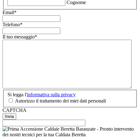
Cognome
Email
*
Telefono
*
Il tuo messaggio
*
Si
Si legga l'
informativa sulla privacy
legga
Autorizzo il trattamento dei miei dati personali
l'informativa
CAPTCHA
sulla
privacy
*