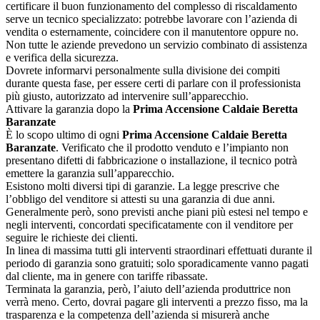
certificare il buon funzionamento del complesso di riscaldamento
serve un tecnico specializzato: potrebbe lavorare con l’azienda di
vendita o esternamente, coincidere con il manutentore oppure no.
Non tutte le aziende prevedono un servizio combinato di assistenza
e verifica della sicurezza.
Dovrete informarvi personalmente sulla divisione dei compiti
durante questa fase, per essere certi di parlare con il professionista
più giusto, autorizzato ad intervenire sull’apparecchio.
Attivare la garanzia dopo la
Prima Accensione Caldaie Beretta
Baranzate
È lo scopo ultimo di ogni
Prima Accensione Caldaie Beretta
Baranzate
. Verificato che il prodotto venduto e l’impianto non
presentano difetti di fabbricazione o installazione, il tecnico potrà
emettere la garanzia sull’apparecchio.
Esistono molti diversi tipi di garanzie. La legge prescrive che
l’obbligo del venditore si attesti su una garanzia di due anni.
Generalmente però, sono previsti anche piani più estesi nel tempo e
negli interventi, concordati specificatamente con il venditore per
seguire le richieste dei clienti.
In linea di massima tutti gli interventi straordinari effettuati durante il
periodo di garanzia sono gratuiti; solo sporadicamente vanno pagati
dal cliente, ma in genere con tariffe ribassate.
Terminata la garanzia, però, l’aiuto dell’azienda produttrice non
verrà meno. Certo, dovrai pagare gli interventi a prezzo fisso, ma la
trasparenza e la competenza dell’azienda si misurerà anche