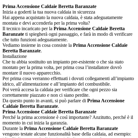
Prima Accensione Caldaie Beretta Baranzate
Inizia a goderti la tua nuova caldaia in sicurezza
Hai appena acquistato la nuova caldaia, è stata adeguatamente
montata e devi accenderla per la prima volta?
Il tecnico incaricato per la
Prima Accensione Caldaie Beretta
Baranzate
ti spiegherà ogni passaggio, e farà in modo di verificare
che tutto funzioni adeguatamente.
Vediamo insieme in cosa consiste la
Prima Accensione Caldaie
Beretta Baranzate
.
Installazione
Che tu abbia sostituito un impianto pre-esistente o che sia stato
montato per la prima volta, per prima cosa l’installatore dovrò
montare il nuovo apparecchio.
Per prima cosa verranno effettuati i dovuti collegamenti all’impianto
idrico, all’alimentazione e all’impianto del combustibile.
Poi verrà accesa la caldaia per verificare che ogni pezzo sia
correttamente piazzato e non ci siano perdite.
Da questo punto in avanti, si può parlare di
Prima Accensione
Caldaie Beretta Baranzate
.
Prima Accensione Caldaie Beretta Baranzate
Perché la prima accensione è così importante? Anzitutto, perché è il
momento in cui inizia la garanzia.
Durante la
Prima Accensione Caldaie Beretta Baranzate
vengono testate alcune funzionalità base della caldaia, ad esempio: