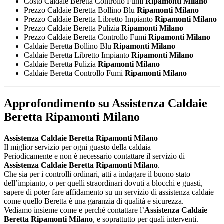
Costo Caldaie Beretta Controllo Fumi
Ripamonti Milano
Prezzo Caldaie Beretta Bollino Blu
Ripamonti Milano
Prezzo Caldaie Beretta Libretto Impianto
Ripamonti Milano
Prezzo Caldaie Beretta Pulizia
Ripamonti Milano
Prezzo Caldaie Beretta Controllo Fumi
Ripamonti Milano
Caldaie Beretta Bollino Blu
Ripamonti Milano
Caldaie Beretta Libretto Impianto
Ripamonti Milano
Caldaie Beretta Pulizia
Ripamonti Milano
Caldaie Beretta Controllo Fumi
Ripamonti Milano
Approfondimento su
Assistenza Caldaie
Beretta Ripamonti Milano
Assistenza Caldaie Beretta Ripamonti Milano
Il miglior servizio per ogni guasto della caldaia
Periodicamente e non è necessario contattare il servizio di
Assistenza Caldaie Beretta Ripamonti Milano
.
Che sia per i controlli ordinari, atti a indagare il buono stato
dell’impianto, o per quelli straordinari dovuti a blocchi e guasti,
sapere di poter fare affidamento su un servizio di assistenza caldaie
come quello Beretta è una garanzia di qualità e sicurezza.
Vediamo insieme come e perché contattare l’
Assistenza Caldaie
Beretta Ripamonti Milano
, e soprattutto per quali interventi.