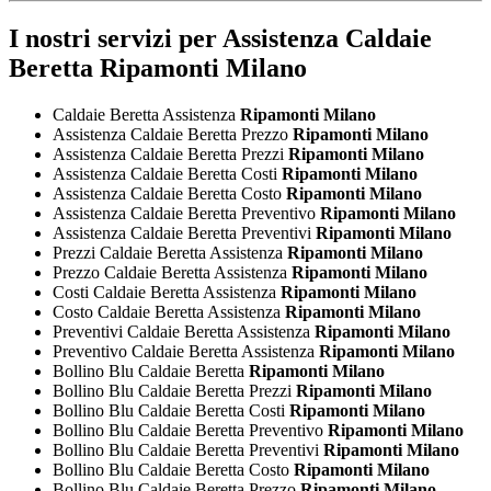
I nostri servizi per
Assistenza Caldaie
Beretta Ripamonti Milano
Caldaie Beretta Assistenza
Ripamonti Milano
Assistenza Caldaie Beretta Prezzo
Ripamonti Milano
Assistenza Caldaie Beretta Prezzi
Ripamonti Milano
Assistenza Caldaie Beretta Costi
Ripamonti Milano
Assistenza Caldaie Beretta Costo
Ripamonti Milano
Assistenza Caldaie Beretta Preventivo
Ripamonti Milano
Assistenza Caldaie Beretta Preventivi
Ripamonti Milano
Prezzi Caldaie Beretta Assistenza
Ripamonti Milano
Prezzo Caldaie Beretta Assistenza
Ripamonti Milano
Costi Caldaie Beretta Assistenza
Ripamonti Milano
Costo Caldaie Beretta Assistenza
Ripamonti Milano
Preventivi Caldaie Beretta Assistenza
Ripamonti Milano
Preventivo Caldaie Beretta Assistenza
Ripamonti Milano
Bollino Blu Caldaie Beretta
Ripamonti Milano
Bollino Blu Caldaie Beretta Prezzi
Ripamonti Milano
Bollino Blu Caldaie Beretta Costi
Ripamonti Milano
Bollino Blu Caldaie Beretta Preventivo
Ripamonti Milano
Bollino Blu Caldaie Beretta Preventivi
Ripamonti Milano
Bollino Blu Caldaie Beretta Costo
Ripamonti Milano
Bollino Blu Caldaie Beretta Prezzo
Ripamonti Milano