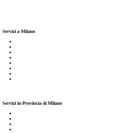
Servizi a Milano
Pronto Intervento Caldaie Beretta Milano
Scaldabagno Beretta Milano
Sostituzione Caldaie Beretta Milano
Manutenzione Caldaie Beretta Milano
Installazione Caldaie Beretta Milano
Scaldabagno A Gas Beretta Milano
Scaldabagno Elettrico Beretta Milano
Assistenza Caldaie Beretta Milano
Servizi in Provincia di Milano
Caldaie Beretta Certosa Milano
Assistenza Caldaie Beretta Cesate
Scaldabagno A Gas Beretta San Cristoforo Milano
Manutenzione Caldaie Beretta Stazione Garibaldi Milano