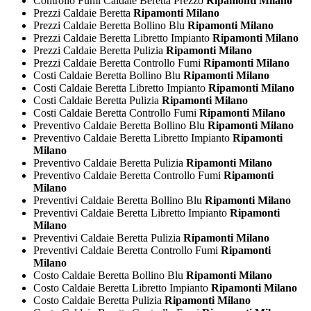
Controllo Fumi Caldaie Beretta Prezzo
Ripamonti Milano
Prezzi Caldaie Beretta
Ripamonti Milano
Prezzi Caldaie Beretta Bollino Blu
Ripamonti Milano
Prezzi Caldaie Beretta Libretto Impianto
Ripamonti Milano
Prezzi Caldaie Beretta Pulizia
Ripamonti Milano
Prezzi Caldaie Beretta Controllo Fumi
Ripamonti Milano
Costi Caldaie Beretta Bollino Blu
Ripamonti Milano
Costi Caldaie Beretta Libretto Impianto
Ripamonti Milano
Costi Caldaie Beretta Pulizia
Ripamonti Milano
Costi Caldaie Beretta Controllo Fumi
Ripamonti Milano
Preventivo Caldaie Beretta Bollino Blu
Ripamonti Milano
Preventivo Caldaie Beretta Libretto Impianto
Ripamonti
Milano
Preventivo Caldaie Beretta Pulizia
Ripamonti Milano
Preventivo Caldaie Beretta Controllo Fumi
Ripamonti
Milano
Preventivi Caldaie Beretta Bollino Blu
Ripamonti Milano
Preventivi Caldaie Beretta Libretto Impianto
Ripamonti
Milano
Preventivi Caldaie Beretta Pulizia
Ripamonti Milano
Preventivi Caldaie Beretta Controllo Fumi
Ripamonti
Milano
Costo Caldaie Beretta Bollino Blu
Ripamonti Milano
Costo Caldaie Beretta Libretto Impianto
Ripamonti Milano
Costo Caldaie Beretta Pulizia
Ripamonti Milano