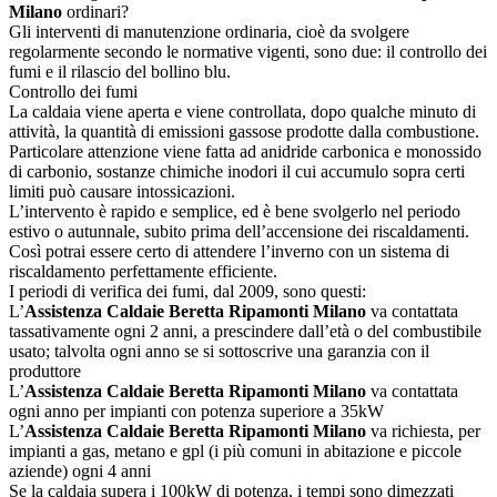
Milano
ordinari?
Gli interventi di manutenzione ordinaria, cioè da svolgere
regolarmente secondo le normative vigenti, sono due: il controllo dei
fumi e il rilascio del bollino blu.
Controllo dei fumi
La caldaia viene aperta e viene controllata, dopo qualche minuto di
attività, la quantità di emissioni gassose prodotte dalla combustione.
Particolare attenzione viene fatta ad anidride carbonica e monossido
di carbonio, sostanze chimiche inodori il cui accumulo sopra certi
limiti può causare intossicazioni.
L’intervento è rapido e semplice, ed è bene svolgerlo nel periodo
estivo o autunnale, subito prima dell’accensione dei riscaldamenti.
Così potrai essere certo di attendere l’inverno con un sistema di
riscaldamento perfettamente efficiente.
I periodi di verifica dei fumi, dal 2009, sono questi:
L’
Assistenza Caldaie Beretta Ripamonti Milano
va contattata
tassativamente ogni 2 anni, a prescindere dall’età o del combustibile
usato; talvolta ogni anno se si sottoscrive una garanzia con il
produttore
L’
Assistenza Caldaie Beretta Ripamonti Milano
va contattata
ogni anno per impianti con potenza superiore a 35kW
L’
Assistenza Caldaie Beretta Ripamonti Milano
va richiesta, per
impianti a gas, metano e gpl (i più comuni in abitazione e piccole
aziende) ogni 4 anni
Se la caldaia supera i 100kW di potenza, i tempi sono dimezzati