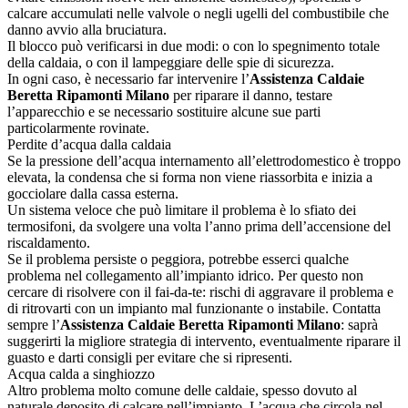
calcare accumulati nelle valvole o negli ugelli del combustibile che
danno avvio alla bruciatura.
Il blocco può verificarsi in due modi: o con lo spegnimento totale
della caldaia, o con il lampeggiare delle spie di sicurezza.
In ogni caso, è necessario far intervenire l’
Assistenza Caldaie
Beretta Ripamonti Milano
per riparare il danno, testare
l’apparecchio e se necessario sostituire alcune sue parti
particolarmente rovinate.
Perdite d’acqua dalla caldaia
Se la pressione dell’acqua internamento all’elettrodomestico è troppo
elevata, la condensa che si forma non viene riassorbita e inizia a
gocciolare dalla cassa esterna.
Un sistema veloce che può limitare il problema è lo sfiato dei
termosifoni, da svolgere una volta l’anno prima dell’accensione del
riscaldamento.
Se il problema persiste o peggiora, potrebbe esserci qualche
problema nel collegamento all’impianto idrico. Per questo non
cercare di risolvere con il fai-da-te: rischi di aggravare il problema e
di ritrovarti con un impianto mal funzionante o instabile. Contatta
sempre l’
Assistenza Caldaie Beretta Ripamonti Milano
: saprà
suggerirti la migliore strategia di intervento, eventualmente riparare il
guasto e darti consigli per evitare che si ripresenti.
Acqua calda a singhiozzo
Altro problema molto comune delle caldaie, spesso dovuto al
naturale deposito di calcare nell’impianto. L’acqua che circola nel