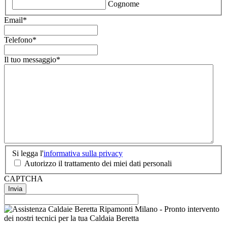
Cognome
Email
*
Telefono
*
Il tuo messaggio
*
Si
Si legga l'
informativa sulla privacy
legga
Autorizzo il trattamento dei miei dati personali
l'informativa
CAPTCHA
sulla
privacy
*