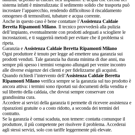
sistema infatti è mineralizzata: il sedimento solido che trasporta può
incrostare l’apparecchio, rendendo difficoltoso il riscaldamento
omogeneo di termosifoni, tubature e acqua corrente.
Anche in questo caso è bene contattare l’
Assistenza Caldaie
Beretta Ripamonti Milano
. Il tecnico provvederà alla pulizia
dell’impianto, eventualmente con prodotti adeguati a sciogliere le
incrostazioni, e ti suggerirà metodi per evitare che il problema si
ripeta.
Garanzia e
Assistenza Caldaie Beretta Ripamonti Milano
Ogni produttore è tenuto per legge ad emettere una garanzia sui
prodotti venduti. Tale garanzia ha durata minima di due anni, ma
sempre più spesso i termini vengono allungati per venire incontro
alle diverse esigenze dei clienti e per fidelizzarne gli acquisti.
Quando richiedi l’intervento dell’
Assistenza Caldaie Beretta
Ripamonti Milano
verifica sempre se la garanzia sul tuo prodotto è
ancora attiva: i termini sono riportati sui documenti della vendita e
sul libretto della caldaia, che dovrai sempre conservare con
grandissima cura.
Accedere ai servizi della garanzia ti permette di ricevere assistenza e
riparazioni gratuite o a costo ridotto, a seconda dei termini del
contratto.
Se la garanzia è ormai scaduta, non temere: contatta comunque il
produttore, il più competente per risolvere il problema. Accederai
agli stessi servizi, solo con tariffe leggermente più elevate.