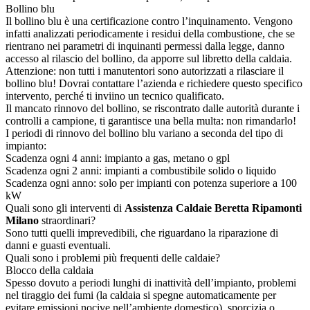
Bollino blu
Il bollino blu è una certificazione contro l’inquinamento. Vengono
infatti analizzati periodicamente i residui della combustione, che se
rientrano nei parametri di inquinanti permessi dalla legge, danno
accesso al rilascio del bollino, da apporre sul libretto della caldaia.
Attenzione: non tutti i manutentori sono autorizzati a rilasciare il
bollino blu! Dovrai contattare l’azienda e richiedere questo specifico
intervento, perché ti inviino un tecnico qualificato.
Il mancato rinnovo del bollino, se riscontrato dalle autorità durante i
controlli a campione, ti garantisce una bella multa: non rimandarlo!
I periodi di rinnovo del bollino blu variano a seconda del tipo di
impianto:
Scadenza ogni 4 anni: impianto a gas, metano o gpl
Scadenza ogni 2 anni: impianti a combustibile solido o liquido
Scadenza ogni anno: solo per impianti con potenza superiore a 100
kW
Quali sono gli interventi di
Assistenza Caldaie Beretta Ripamonti
Milano
straordinari?
Sono tutti quelli imprevedibili, che riguardano la riparazione di
danni e guasti eventuali.
Quali sono i problemi più frequenti delle caldaie?
Blocco della caldaia
Spesso dovuto a periodi lunghi di inattività dell’impianto, problemi
nel tiraggio dei fumi (la caldaia si spegne automaticamente per
evitare emissioni nocive nell’ambiente domestico), sporcizia o