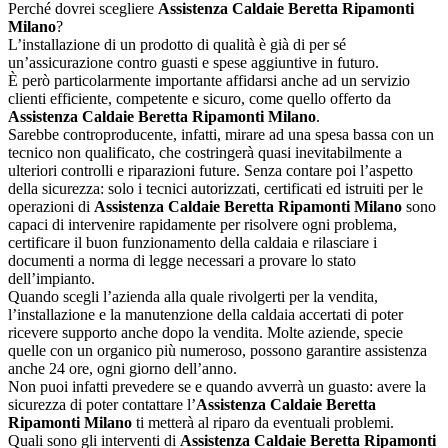
Perché dovrei scegliere
Assistenza Caldaie Beretta Ripamonti
Milano
?
L’installazione di un prodotto di qualità è già di per sé
un’assicurazione contro guasti e spese aggiuntive in futuro.
È però particolarmente importante affidarsi anche ad un servizio
clienti efficiente, competente e sicuro, come quello offerto da
Assistenza Caldaie Beretta Ripamonti Milano
.
Sarebbe controproducente, infatti, mirare ad una spesa bassa con un
tecnico non qualificato, che costringerà quasi inevitabilmente a
ulteriori controlli e riparazioni future. Senza contare poi l’aspetto
della sicurezza: solo i tecnici autorizzati, certificati ed istruiti per le
operazioni di
Assistenza Caldaie Beretta Ripamonti Milano
sono
capaci di intervenire rapidamente per risolvere ogni problema,
certificare il buon funzionamento della caldaia e rilasciare i
documenti a norma di legge necessari a provare lo stato
dell’impianto.
Quando scegli l’azienda alla quale rivolgerti per la vendita,
l’installazione e la manutenzione della caldaia accertati di poter
ricevere supporto anche dopo la vendita. Molte aziende, specie
quelle con un organico più numeroso, possono garantire assistenza
anche 24 ore, ogni giorno dell’anno.
Non puoi infatti prevedere se e quando avverrà un guasto: avere la
sicurezza di poter contattare l’
Assistenza Caldaie Beretta
Ripamonti Milano
ti metterà al riparo da eventuali problemi.
Quali sono gli interventi di
Assistenza Caldaie Beretta Ripamonti